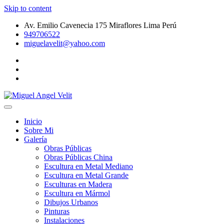
Skip to content
Av. Emilio Cavenecia 175 Miraflores Lima Perú
949706522
miguelavelit@yahoo.com
Galeria de Arte Peruano – Pinturas – Dibujos Urbanos – Esculturas
Miguel Angel Velit
de Metal
Inicio
Sobre Mi
Galería
Obras Públicas
Obras Públicas China
Escultura en Metal Mediano
Escultura en Metal Grande
Esculturas en Madera
Escultura en Mármol
Dibujos Urbanos
Pinturas
Instalaciones