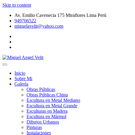
Skip to content
Av. Emilio Cavenecia 175 Miraflores Lima Perú
949706522
miguelavelit@yahoo.com
Galeria de Arte Peruano – Pinturas – Dibujos Urbanos – Esculturas d
Miguel Angel Velit
Inicio
Sobre Mi
Galería
Obras Públicas
Obras Públicas China
Escultura en Metal Mediano
Escultura en Metal Grande
Esculturas en Madera
Escultura en Mármol
Dibujos Urbanos
Pinturas
Instalaciones