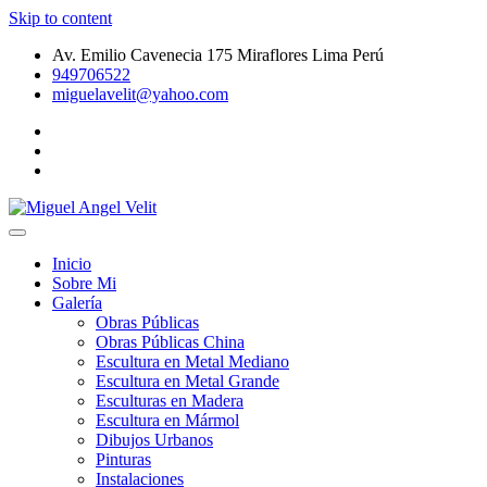
Skip to content
Av. Emilio Cavenecia 175 Miraflores Lima Perú
949706522
miguelavelit@yahoo.com
Galeria de Arte Peruano – Pinturas – Dibujos Urbanos – Esculturas d
Miguel Angel Velit
Inicio
Sobre Mi
Galería
Obras Públicas
Obras Públicas China
Escultura en Metal Mediano
Escultura en Metal Grande
Esculturas en Madera
Escultura en Mármol
Dibujos Urbanos
Pinturas
Instalaciones