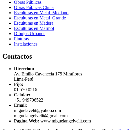
Obras Públicas
Obras Públicas China
Esculturas en Metal Mediano
Esculturas en Metal Grande
Esculturas en Madera
Esculturas en Mármol
Dibujos Urbanos
Pinturas
Instalaciones
Contactos
Dirección:
Av. Emilio Cavenecia 175 Miraflores
Lima-Perú
Fijo:
01 570 0516
Celular:
+51 949706522
Email:
miguelavelit@yahoo.com
miguelangelvelit@gmail.com
Pagina Web:
www.miguelangelvelit.com