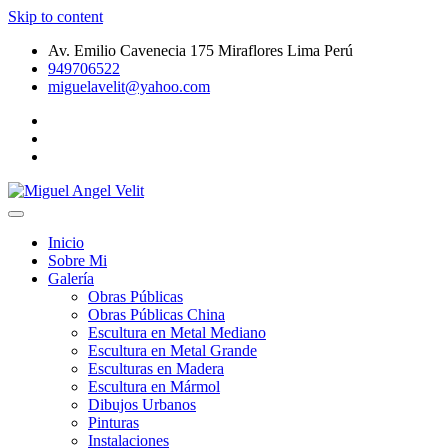
Skip to content
Av. Emilio Cavenecia 175 Miraflores Lima Perú
949706522
miguelavelit@yahoo.com
Galeria de Arte Peruano – Pinturas – Dibujos Urbanos – Esculturas
Miguel Angel Velit
de Metal
Inicio
Sobre Mi
Galería
Obras Públicas
Obras Públicas China
Escultura en Metal Mediano
Escultura en Metal Grande
Esculturas en Madera
Escultura en Mármol
Dibujos Urbanos
Pinturas
Instalaciones