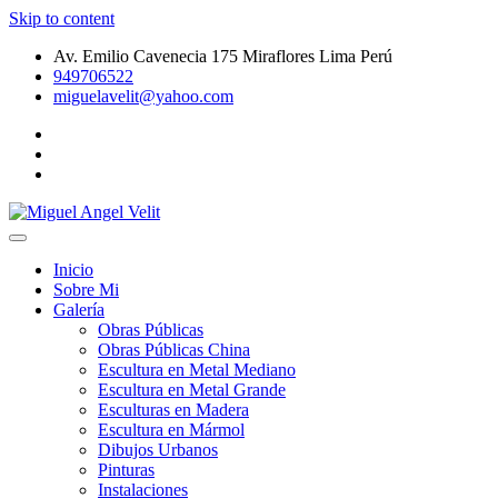
Skip to content
Av. Emilio Cavenecia 175 Miraflores Lima Perú
949706522
miguelavelit@yahoo.com
Galeria de Arte Peruano – Pinturas – Dibujos Urbanos – Esculturas
Miguel Angel Velit
de Metal
Inicio
Sobre Mi
Galería
Obras Públicas
Obras Públicas China
Escultura en Metal Mediano
Escultura en Metal Grande
Esculturas en Madera
Escultura en Mármol
Dibujos Urbanos
Pinturas
Instalaciones