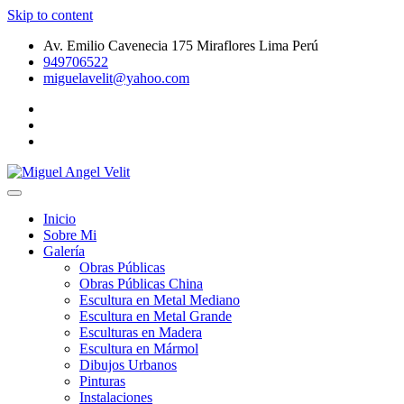
Skip to content
Av. Emilio Cavenecia 175 Miraflores Lima Perú
949706522
miguelavelit@yahoo.com
Galeria de Arte Peruano – Pinturas – Dibujos Urbanos – Esculturas
Miguel Angel Velit
de Metal
Inicio
Sobre Mi
Galería
Obras Públicas
Obras Públicas China
Escultura en Metal Mediano
Escultura en Metal Grande
Esculturas en Madera
Escultura en Mármol
Dibujos Urbanos
Pinturas
Instalaciones