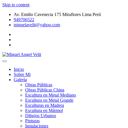
Skip to content
Av. Emilio Cavenecia 175 Miraflores Lima Perú
949706522
miguelavelit@yahoo.com
Galeria de Arte Peruano – Pinturas – Dibujos Urbanos – Esculturas
Miguel Angel Velit
de Metal
Inicio
Sobre Mi
Galería
Obras Públicas
Obras Públicas China
Escultura en Metal Mediano
Escultura en Metal Grande
Esculturas en Madera
Escultura en Mármol
Dibujos Urbanos
Pinturas
Instalaciones